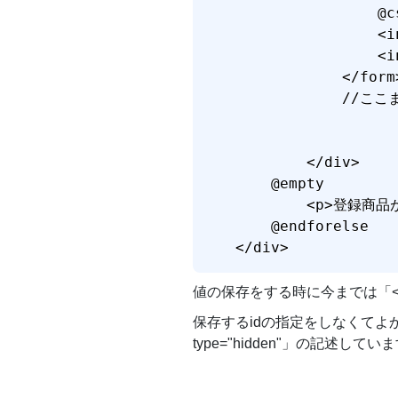
                @cs
                <i
                <
            </form>
            //ここ
        </div>

    @empty

        <p>登録商
    @endforelse

</div>
値の保存をする時に今までは「<inp
保存するidの指定をしなくてよか
type="hidden"」の記述してい