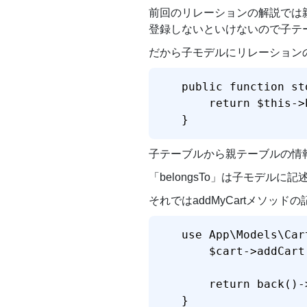
前回のリレーションの解説では親
登録しないといけないので子テ
だから子モデルにリレーションの
public function sto
    return $this->
}
子テーブルから親テーブルの情
「belongsTo」は子モデルに
それではaddMyCartメソッド
use App\Models\Car
    $cart->addCart
    return back(
}