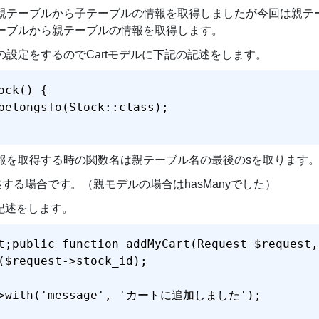
テーブルから子テーブルの情報を取得しましたが今回は親テーブ
ーブルから親テーブルの情報を取得します。
設定をするのでCartモデルに下記の記述をします。
ck() {

belongsTo(Stock::class);

報を取得する時の関数名は親テーブル名の最後のsを取ります
記述する場合です。（親モデルの場合はhasManyでした）
の記述をします。
t;public function addMyCart(Request $request,
($request->stock_id);

)->with('message', 'カートに追加しました');
