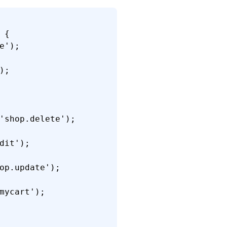
{

');

;

'shop.delete');

it');

op.update');

ycart');
