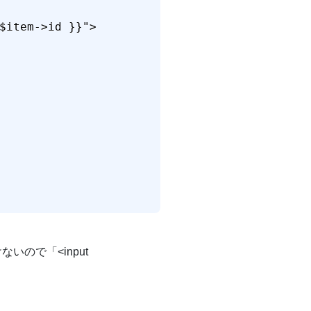
$item->id }}">

ので「<input