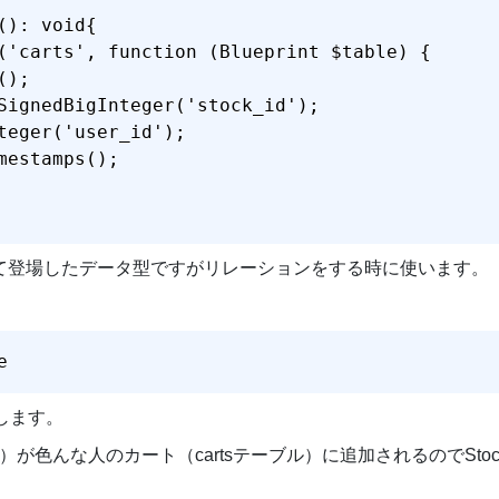
): void{

('carts', function (Blueprint $table) {

);

SignedBigInteger('stock_id');

teger('user_id');

mestamps();

er」は初めて登場したデータ型ですがリレーションをする時に使います。
e
します。
ル）が色んな人のカート（cartsテーブル）に追加されるのでSto