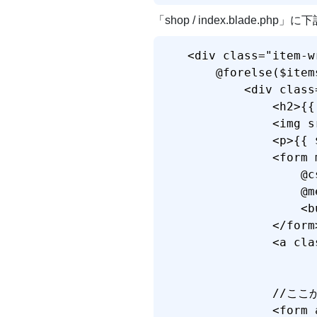
「shop / index.blade.p
<div class="item-wr
    @forelse($item
        <div class=
            <h2>{{
            <img s
            <p>{{ 
            <form 
                @cs
                @m
                <
            </form>
            <a cla
            //ここ
            <form 