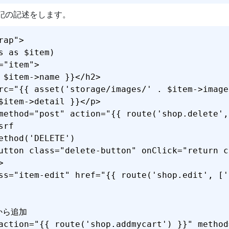
hp」に下記の記述をします。
ap">

s as $item)

"item">

 $item->name }}</h2>

rc="{{ asset('storage/images/' . $item->image
$item->detail }}</p>

method="post" action="{{ route('shop.delete',
rf

ethod('DELETE')

button class="delete-button" onClick="retu


ss="item-edit" href="{{ route('shop.edit', ['
から追加

action="{{ route('shop.addmycart') }}" method=