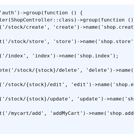
'auth')->group(function () {

ler(ShopController::class)->group(function () 
('/stock/create', 'create')->name('shop.create
t('/stock/store', 'store')->name('shop.store')
('/index', 'index')->name('shop.index');

ete('/stock/{stock}/delete', 'delete')->name(
('/stock/{stock}/edit', 'edit')->name('shop.ed
('/stock/{stock}/update', 'update')->name('sh
t('/mycart/add', 'addMyCart')->name('shop.addm