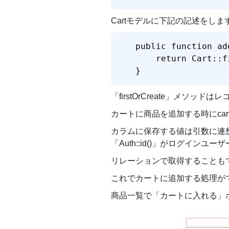
Cartモデルに下記の記述をしま
public function ad
    return Cart::f
}
「firstOrCreate」メ
カートに商品を追加する時にca
カラムに保存する値は引数に連
「Auth::id()」がログインユー
リレーションで取得することも
これでカートに追加する処理が
商品一覧で「カートに入れる」