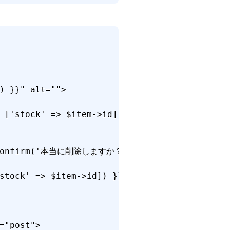
) }}" alt="">

 ['stock' => $item->id]) }}">

rn confirm('本当に削除しますか？');">削除</button>

stock' => $item->id]) }}">編集</a>

"post">
