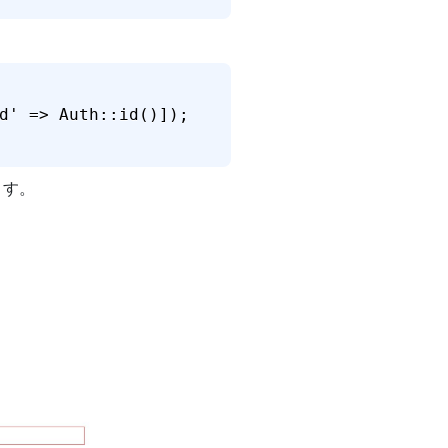
d' => Auth::id()]);

ます。