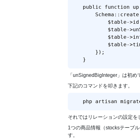
public function up(
    Schema::create
        $table->id(
        $table->un
        $table->in
        $table->ti
    });

}
「unSignedBigInteg
下記のコマンドを叩きます。
php artisan migrat
それではリレーションの設定を
1つの商品情報（stocksテーブ
す。