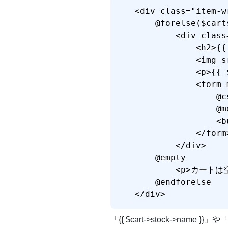
<div class="item-wr
    @forelse($cart
        <div class=
            <h2>{{
            <img s
            <p>{{ 
            <form 
                @cs
                @m
                
            </form>
        </div>

    @empty

        <p>カートは
    @endforelse

</div>
「{{ $cart->stock->name }}」や「