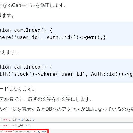
なるCartモデルを修正します。
ります。
tion cartIndex() {

here('user_id', Auth::id())->get();}
変えます。
tion cartIndex() {

ith('stock')->where('user_id', Auth::id())->g
agerロードになります。
るモデル名です、最初の文字を小文字にします。
のページを表示するとDBへのアクセスが1回になっているのを