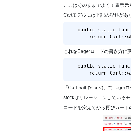
ここはそのままでよくて表示元と
Cartモデルには下記の記述があ
public static func
    return Cart::w
これをEagerロードの書き方に
public static func
    return Cart::w
「Cart::with('stock')」でE
stockはリレーションしてい
コードを変えてから再びカート