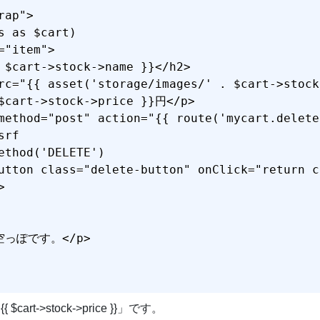
ap">

s as $cart)

"item">

 $cart->stock->name }}</h2>

rc="{{ asset('storage/images/' . $cart->stock
$cart->stock->price }}円</p>

method="post" action="{{ route('mycart.delete
rf

ethod('DELETE')

<button class="delete-button" onClick="re


空っぽです。</p>

{{ $cart->stock->price }}」です。