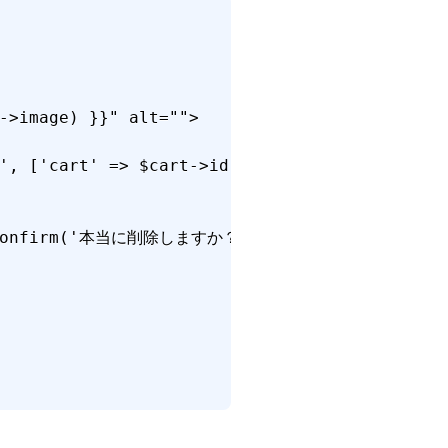
->image) }}" alt="">

', ['cart' => $cart->id]) }}">

turn confirm('本当に削除しますか？');">カートから削除</butt