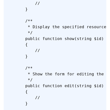
        //

    }

    /**

     * Display the specified resource.

     */

    public function show(string $id)

    {

        //

    }

    /**

     * Show the form for editing the sp
     */

    public function edit(string $id)

    {

        //

    }
