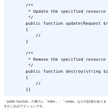
    /**

     * Update the specified resource in
     */

    public function update(Request $req
    {

        //

    }

    /**

     * Remove the specified resource fr
     */

    public function destroy(string $id)
    {

        //

    }}
「pubilc function」の後ろに「index」・「create」などの記述がありま
すがこれがアクションです。