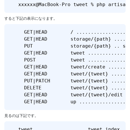
xxxxxx@MacBook-Pro tweet % php artisan
すると下記の表示になります。
  GET|HEAD        / ..................
  GET|HEAD        storage/{path} .....
  PUT             storage/{path} .. st
  GET|HEAD        tweet ..............
  POST            tweet ..............
  GET|HEAD        tweet/create .......
  GET|HEAD        tweet/{tweet} ......
  PUT|PATCH       tweet/{tweet} ......
  DELETE          tweet/{tweet} ......
  GET|HEAD        tweet/{tweet}/edit .
  GET|HEAD        up .................
見るのは下記です。
tweet ................. tweet.index   ›