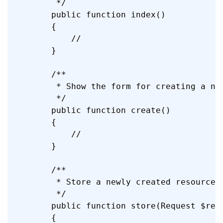
     */

    public function index()

    {

        //

    }

    /**

     * Show the form for creating a new
     */

    public function create()

    {

        //

    }

    /**

     * Store a newly created resource i
     */

    public function store(Request $requ
    {
