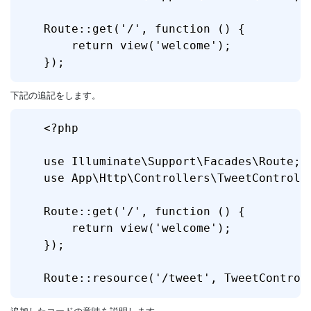
Route::get('/', function () {

    return view('welcome');

});
下記の追記をします。
<?php

use Illuminate\Support\Facades\Route;

use App\Http\Controllers\TweetContro
Route::get('/', function () {

    return view('welcome');

});

Route::resource('/tweet', TweetContr