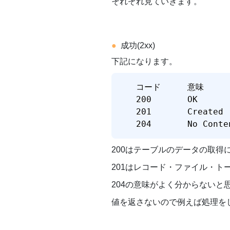
それぞれ見ていきます。
成功(2xx)
下記になります。
コード	  意味	         挙動

200	      OK	         正常に処理された

201	      Created	     新規データ作成成功

200はテーブルのデータの取
201はレコード・ファイル・ト
204の意味がよく分からないと
値を返さないので例えば処理を