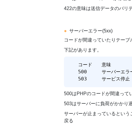
422の意味は送信データのバ
サーバーエラー(5xx)
コードが間違っていたりテーブ
下記があります。
コード	意味

500	    サーバーエラー

503     サービス停止
500はPHPのコードが間違っ
503はサーバーに負荷がかか
サーバーが止まっているという
戻る